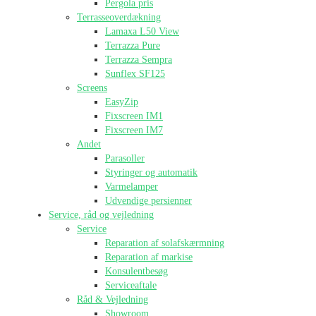
Pergola pris
Terrasseoverdækning
Lamaxa L50 View
Terrazza Pure
Terrazza Sempra
Sunflex SF125
Screens
EasyZip
Fixscreen IM1
Fixscreen IM7
Andet
Parasoller
Styringer og automatik
Varmelamper
Udvendige persienner
Service, råd og vejledning
Service
Reparation af solafskærmning
Reparation af markise
Konsulentbesøg
Serviceaftale
Råd & Vejledning
Showroom