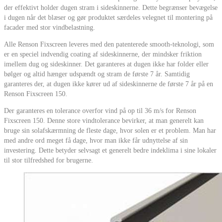
der effektivt holder dugen stram i sideskinnerne. Dette begrænser bevægelse
i dugen når det blæser og gør produktet særdeles velegnet til montering på
facader med stor vindbelastning.
Alle Renson Fixscreen leveres med den patenterede smooth-teknologi, som
er en speciel indvendig coating af sideskinnerne, der mindsker friktion
imellem dug og sideskinner. Det garanteres at dugen ikke har folder eller
bølger og altid hænger udspændt og stram de første 7 år. Samtidig
garanteres der, at dugen ikke kører ud af sideskinnerne de første 7 år på en
Renson Fixscreen 150.
Der garanteres en tolerance overfor vind på op til 36 m/s for Renson
Fixscreen 150. Denne store vindtolerance bevirker, at man generelt kan
bruge sin solafskærmning de fleste dage, hvor solen er et problem. Man har
med andre ord meget få dage, hvor man ikke får udnyttelse af sin
investering. Dette betyder selvsagt et generelt bedre indeklima i sine lokaler
til stor tilfredshed for brugerne.