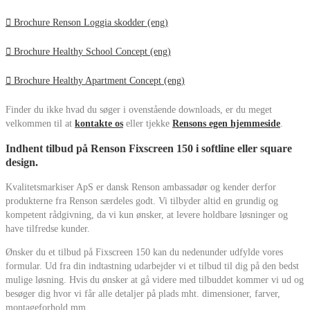
Brochure Renson Loggia skodder (eng)
Brochure Healthy School Concept (eng)
Brochure Healthy Apartment Concept (eng)
Finder du ikke hvad du søger i ovenstående downloads, er du meget
velkommen til at
kontakte os
eller tjekke
Rensons egen hjemmeside
.
Indhent tilbud på Renson Fixscreen 150 i softline eller square
design.
Kvalitetsmarkiser ApS er dansk Renson ambassadør og kender derfor
produkterne fra Renson særdeles godt. Vi tilbyder altid en grundig og
kompetent rådgivning, da vi kun ønsker, at levere holdbare løsninger og
have tilfredse kunder.
Ønsker du et tilbud på Fixscreen 150 kan du nedenunder udfylde vores
formular. Ud fra din indtastning udarbejder vi et tilbud til dig på den bedst
mulige løsning. Hvis du ønsker at gå videre med tilbuddet kommer vi ud og
besøger dig hvor vi får alle detaljer på plads mht. dimensioner, farver,
montageforhold mm.