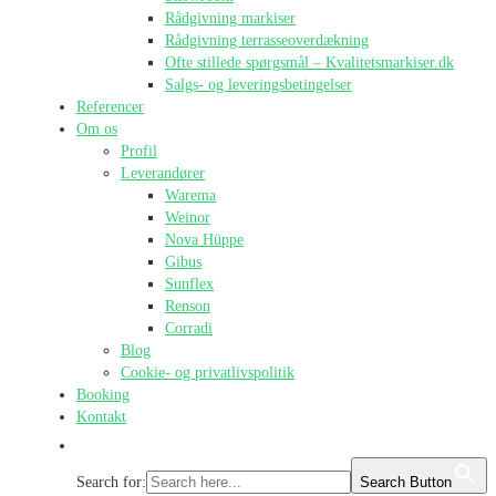
Rådgivning markiser
Rådgivning terrasseoverdækning
Ofte stillede spørgsmål – Kvalitetsmarkiser.dk
Salgs- og leveringsbetingelser
Referencer
Om os
Profil
Leverandører
Warema
Weinor
Nova Hüppe
Gibus
Sunflex
Renson
Corradi
Blog
Cookie- og privatlivspolitik
Booking
Kontakt
Search for:
Search Button