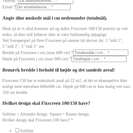
Telefon
*
Email
*
Angiv dine ønskede mål i cm nedenunder (totalmål).
Husk på at vi altid kommer ud og måler Fixscreen 100/150 præcist op ved
ordre, så dine mål behøver ikke at være fuldstændig nøjagtige.
Ved forespørgsel på flere Fixscreen på samme tid skriver du: 1:"mål 1",
2:"mål 2", 3:"mål 3" osv.
Bredde på Fixscreen i cm (max 600 cm)
*
Højde på Fixscreen i cm (max 600 cm)
*
Bemærk bredde i forhold til højde og det samlede areal!
Fixscreen 150 har et maksimalt areal på 22 m2, så det er eksempelvis ikke
muligt med størrelsen 600x600 cm. Højde på 600 cm er kun mulig ved max
320 cm bredde.
Hvilket design skal Fixscreen 100/150 have?
Softline = Afrundet design. Square = Kantet design.
Hvilket design skal Fixscreen 100 have?
*
Softline