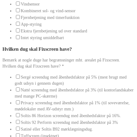
Vindsensor
Kombineret sol- og vind-sensor
Fjernbetjening med timerfunktion
App-styring
Ekstra fjernbetjening ud over standard
Intet styring umiddelbart
Hvilken dug skal Fixscreen have?
Bemærk at nogle duge har begrænsninger mht. arealet på Fixscreen.
Hvilken dug skal Fixscreen have?
*
Sergé screendug med åbenhedsfaktor på 5% (mest brugt med
godt udsyn i gennem dugen)
Natté screendug med åbenhedsfaktor på 3% (til kontorlandskaber
med mange PC-skærme)
Privacy screendug med åbenhedsfaktor på 1% (til soveværelse,
mødelokaler med AV-udstyr mm.)
Soltis 86 Horizon screendug med åbenhedsfaktor på 16%.
Soltis 92 Perform screendug med åbenhedsfaktor på 3%
Satiné eller Soltis B92 mørklægningsdug.
Tuffscreen (insektnet)