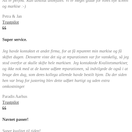
Alt er perfekt. Kan absolut anbefales. Vi er meget glade for vores nye screen
og markise :-)
Petra & Jan
Trustpilot
Super service.
Jeg havde kontaktet et andet firma, for at få repareret min markise og få
skiftet dugen. Desværre viste det sig at reparationen var for vanskelig, så jeg
stod overfor at skulle skifte hele markisen. Jeg kontaktede Kvalitetsmarkiser,
og ikke nok med at de kunne udføre reparationen, så indvilgede de også i at
bruge den dug, som deres kollega allerede havde bestilt hjem. Da der siden
hen var brug for justering blev dette udført hurtigt og uden extra
omkostninger.
Paradis Aarhus
Trustpilot
Navnet passer!
Super kvalitet til tiden!