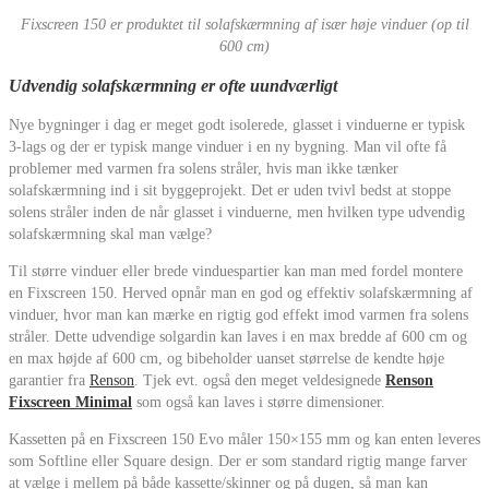
Fixscreen 150 er produktet til solafskærmning af især høje vinduer (op til
600 cm)
Udvendig solafskærmning er ofte uundværligt
Nye bygninger i dag er meget godt isolerede, glasset i vinduerne er typisk
3-lags og der er typisk mange vinduer i en ny bygning. Man vil ofte få
problemer med varmen fra solens stråler, hvis man ikke tænker
solafskærmning ind i sit byggeprojekt. Det er uden tvivl bedst at stoppe
solens stråler inden de når glasset i vinduerne, men hvilken type udvendig
solafskærmning skal man vælge?
Til større vinduer eller brede vinduespartier kan man med fordel montere
en Fixscreen 150. Herved opnår man en god og effektiv solafskærmning af
vinduer, hvor man kan mærke en rigtig god effekt imod varmen fra solens
stråler. Dette udvendige solgardin kan laves i en max bredde af 600 cm og
en max højde af 600 cm, og bibeholder uanset størrelse de kendte høje
garantier fra
Renson
. Tjek evt. også den meget veldesignede
Renson
Fixscreen Minimal
som også kan laves i større dimensioner.
Kassetten på en Fixscreen 150 Evo måler 150×155 mm og kan enten leveres
som Softline eller Square design. Der er som standard rigtig mange farver
at vælge i mellem på både kassette/skinner og på dugen, så man kan