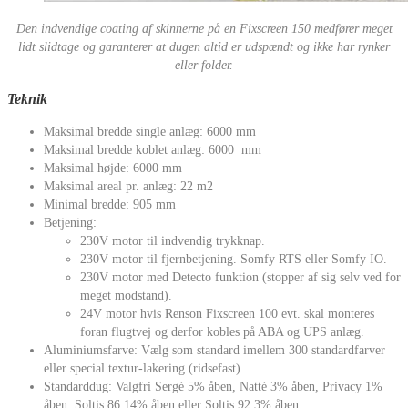
Den indvendige coating af skinnerne på en Fixscreen 150 medfører meget
lidt slidtage og garanterer at dugen altid er udspændt og ikke har rynker
eller folder.
Teknik
Maksimal bredde single anlæg: 6000 mm
Maksimal bredde koblet anlæg: 6000 mm
Maksimal højde: 6000 mm
Maksimal areal pr. anlæg: 22 m2
Minimal bredde: 905 mm
Betjening:
230V motor til indvendig trykknap.
230V motor til fjernbetjening. Somfy RTS eller Somfy IO.
230V motor med Detecto funktion (stopper af sig selv ved for
meget modstand).
24V motor hvis Renson Fixscreen 100 evt. skal monteres
foran flugtvej og derfor kobles på ABA og UPS anlæg.
Aluminiumsfarve: Vælg som standard imellem 300 standardfarver
eller special textur-lakering (ridsefast).
Standarddug: Valgfri Sergé 5% åben, Natté 3% åben, Privacy 1%
åben, Soltis 86 14% åben eller Soltis 92 3% åben.