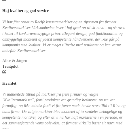
Høj kvalitet og god service
Vi har fået opsat to Recife kassettemarkiser og en zipscreen fra firmaet
Kvalitetsmarkiser. Virksomheden lever i høj grad op til sit navn - og så oven
i købet til konkurrencedygtige priser. Elegant design, god funktionalitet og
omhyggeligt monteret af yderst kompetente håndværkere, der ikke går på
kompromis med kvalitet. Vi er meget tilfredse med resultatet og kan varmt
anbefale Kvalitetsmarkiser.
Alice & Jørgen
Trustpilot
Kvalitet
Vi indhentede tilbud på markiser fra flere firmaer og valgte
"Kvalitetsmarkiser", fordi produktet var grundigt beskrevet, prisen var
fornuftig, og ikke mindst fordi vi fra første møde havde stor tillid til Rico og
hans firma. De valgte markiser blev monteret af to særdeles behagelige og
kompetente montører, og efter at vi nu har haft markiserne i en periode, er
det sammenfattende vores oplevelse, at firmaet virkelig bærer sit navn med
rette.