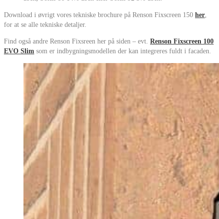
Download i øvrigt vores tekniske brochure på Renson Fixscreen 150
her
,
for at se alle tekniske detaljer.
Find også andre Renson Fixsreen her på siden – evt.
Renson Fixscreen 100
EVO Slim
som er indbygningsmodellen der kan integreres fuldt i facaden.