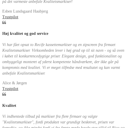
på det varmeste anbefale Kvalitetsmarkiser!
Esben Lundsgaard Haubjerg
Trustpilot
Høj kvalitet og god service
Vi har fået opsat to Recife kassettemarkiser og en zipscreen fra firmaet
Kvalitetsmarkiser. Virksomheden lever i høj grad op til sit navn - og så oven
i købet til konkurrencedygtige priser. Elegant design, god funktionalitet og
omhyggeligt monteret af yderst kompetente håndværkere, der ikke går på
kompromis med kvalitet. Vi er meget tilfredse med resultatet og kan varmt
anbefale Kvalitetsmarkiser.
Alice & Jørgen
Trustpilot
Kvalitet
Vi indhentede tilbud på markiser fra flere firmaer og valgte
"Kvalitetsmarkiser", fordi produktet var grundigt beskrevet, prisen var
fornuftig, og ikke mindst fordi vi fra første møde havde stor tillid til Rico og