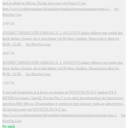
med et udfald på 300 cm.
Du kan læse mere om Prima C1 her:
https://www.kvalitetsmarkiser.dk/produkter/markiser/terrassemarkiser/prima-c1/
...
See
More
See Less
27/07/26
ÆNDRET ÅBNINGSTID LØRDAG D. 1. AUGUST
Vi lukker tidligere end vanligt den
første lørdag i August, da vi skal deltage ved Bryllup i familien. Showroom er åben fra
09.00 - 12.00.
...
See More
See Less
20/07/26
ÆNDRET ÅBNINGSTID LØRDAG D. 1. AUGUST
Vi lukker tidligere end vanligt den
første lørdag i August, da vi skal deltage ved Bryllup i familien. Showroom er åben fra
09.00 - 12.00.
...
See More
See Less
13/07/26
Vi har haft fornøjelsen af at levere og montere en NOVETTA PLUS F markise PÅ 8
METER hos kunde i Saksild.
Novetta Plus F er en stærk kassettemarkise der kan leveres i
størrelsen 800×400 cm. Dennemarkise er perfekt til store terrasser, butik og udeservering.
Du kan læse mere om NOVETTA PLUS F her:
https://www.kvalitetsmarkiser.dk/produkter/markiser/terrassemarkiser/novetta-plus-f/
...
See
More
See Less
Se også