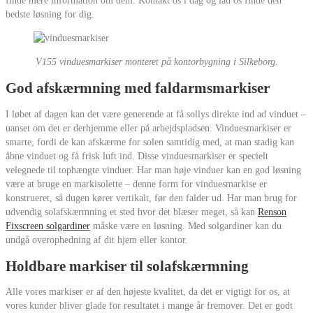
finde mere information om dem. Kontakt os i dag og lad os finde den
bedste løsning for dig.
V155 vinduesmarkiser monteret på kontorbygning i Silkeborg.
God afskærmning med faldarmsmarkiser
I løbet af dagen kan det være generende at få sollys direkte ind ad vinduet –
uanset om det er derhjemme eller på arbejdspladsen. Vinduesmarkiser er
smarte, fordi de kan afskærme for solen samtidig med, at man stadig kan
åbne vinduet og få frisk luft ind. Disse vinduesmarkiser er specielt
velegnede til tophængte vinduer. Har man høje vinduer kan en god løsning
være at bruge en markisolette – denne form for vinduesmarkise er
konstrueret, så dugen kører vertikalt, før den falder ud. Har man brug for
udvendig solafskærmning et sted hvor det blæser meget, så kan
Renson
Fixscreen solgardiner
måske være en løsning. Med solgardiner kan du
undgå overophedning af dit hjem eller kontor.
Holdbare markiser til solafskærmning
Alle vores markiser er af den højeste kvalitet, da det er vigtigt for os, at
vores kunder bliver glade for resultatet i mange år fremover. Det er godt