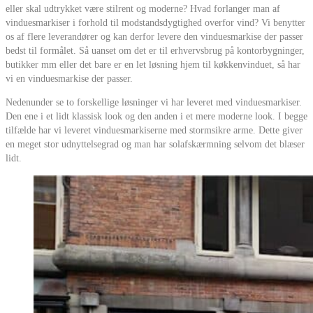
eller skal udtrykket være stilrent og moderne? Hvad forlanger man af
vinduesmarkiser i forhold til modstandsdygtighed overfor vind? Vi benytter
os af flere leverandører og kan derfor levere den vinduesmarkise der passer
bedst til formålet. Så uanset om det er til erhvervsbrug på kontorbygninger,
butikker mm eller det bare er en let løsning hjem til køkkenvinduet, så har
vi en vinduesmarkise der passer.
Nedenunder se to forskellige løsninger vi har leveret med vinduesmarkiser.
Den ene i et lidt klassisk look og den anden i et mere moderne look. I begge
tilfælde har vi leveret vinduesmarkiserne med stormsikre arme. Dette giver
en meget stor udnyttelsegrad og man har solafskærmning selvom det blæser
lidt.