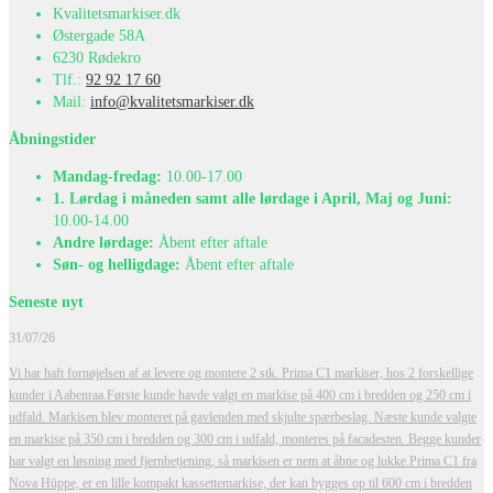
Kvalitetsmarkiser.dk
Østergade 58A
6230 Rødekro
Tlf.:
92 92 17 60
Mail:
info@kvalitetsmarkiser.dk
Åbningstider
Mandag-fredag:
10.00-17.00
1. Lørdag i måneden samt alle lørdage i April, Maj og Juni:
10.00-14.00
Andre lørdage:
Åbent efter aftale
Søn- og helligdage:
Åbent efter aftale
Seneste nyt
31/07/26
Vi har haft fornøjelsen af at levere og montere 2 stk. Prima C1 markiser, hos 2 forskellige
kunder i Aabenraa.
Første kunde havde valgt en markise på 400 cm i bredden og 250 cm i
udfald. Markisen blev monteret på gavlenden med skjulte spærbeslag. Næste kunde valgte
en markise på 350 cm i bredden og 300 cm i udfald, monteres på facadesten.
Begge kunder
har valgt en løsning med fjernbetjening, så markisen er nem at åbne og lukke.
Prima C1 fra
Nova Hüppe, er en lille kompakt kassettemarkise, der kan bygges op til 600 cm i bredden