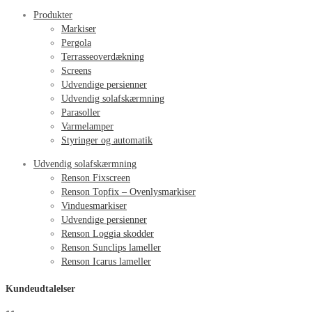
Produkter
Markiser
Pergola
Terrasseoverdækning
Screens
Udvendige persienner
Udvendig solafskærmning
Parasoller
Varmelamper
Styringer og automatik
Udvendig solafskærmning
Renson Fixscreen
Renson Topfix – Ovenlysmarkiser
Vinduesmarkiser
Udvendige persienner
Renson Loggia skodder
Renson Sunclips lameller
Renson Icarus lameller
Kundeudtalelser