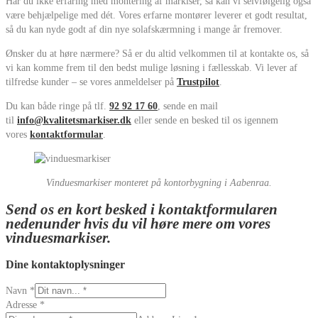
Har du ikke erfaring med montering af markiser, så kan vi selvfølgelig også
være behjælpelige med dét. Vores erfarne montører leverer et godt resultat,
så du kan nyde godt af din nye solafskærmning i mange år fremover.
Ønsker du at høre nærmere? Så er du altid velkommen til at kontakte os, så
vi kan komme frem til den bedst mulige løsning i fællesskab. Vi lever af
tilfredse kunder – se vores anmeldelser på
Trustpilot
.
Du kan både ringe på tlf.
92 92 17 60
, sende en mail
til
info@kvalitetsmarkiser.dk
eller sende en besked til os igennem
vores
kontaktformular
.
Vinduesmarkiser monteret på kontorbygning i Aabenraa.
Send os en kort besked i kontaktformularen
nedenunder hvis du vil høre mere om vores
vinduesmarkiser.
Dine kontaktoplysninger
Navn
*
Adresse
*