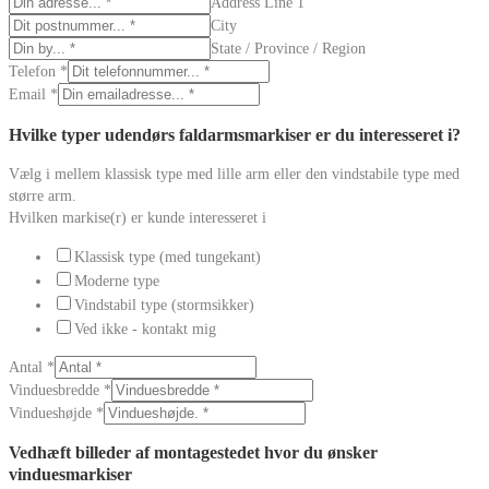
Address Line 1
City
State / Province / Region
Telefon
*
Email
*
Hvilke typer udendørs faldarmsmarkiser er du interesseret i?
Vælg i mellem klassisk type med lille arm eller den vindstabile type med
større arm.
Hvilken markise(r) er kunde interesseret i
Klassisk type (med tungekant)
Moderne type
Vindstabil type (stormsikker)
Ved ikke - kontakt mig
Antal
*
Vinduesbredde
*
Vindueshøjde
*
Vedhæft billeder af montagestedet hvor du ønsker
vinduesmarkiser