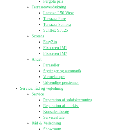
Pergola pris
Terrasseoverdækning
Lamaxa L50 View
Terrazza Pure
Terrazza Sempra
Sunflex SF125
Screens
EasyZip
Fixscreen IM1
Fixscreen IM7
Andet
Parasoller
Styringer og automatik
Varmelamper
Udvendige persienner
Service, råd og vejledning
Service
Reparation af solafskærmning
Reparation af markise
Konsulentbesøg
Serviceaftale
Råd & Vejledning
Showroom