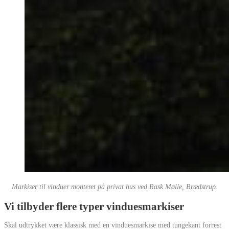
Markiser til vinduer monteret på privat hus ved Rask Mølle, Brædstrup.
Vi tilbyder flere typer vinduesmarkiser
Skal udtrykket være klassisk med en vinduesmarkise med tungekant forrest