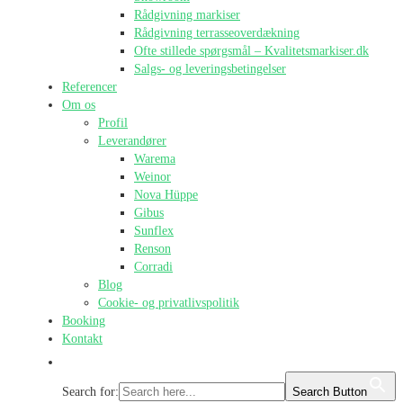
Rådgivning markiser
Rådgivning terrasseoverdækning
Ofte stillede spørgsmål – Kvalitetsmarkiser.dk
Salgs- og leveringsbetingelser
Referencer
Om os
Profil
Leverandører
Warema
Weinor
Nova Hüppe
Gibus
Sunflex
Renson
Corradi
Blog
Cookie- og privatlivspolitik
Booking
Kontakt
Search for:
Search Button