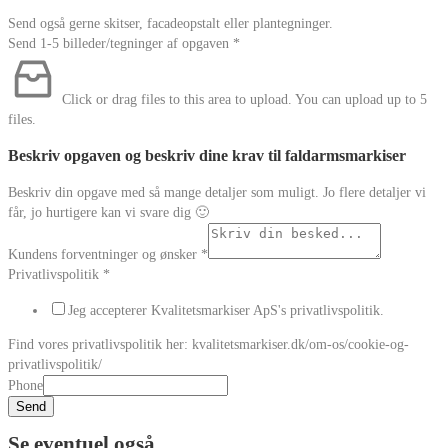
Send også gerne skitser, facadeopstalt eller plantegninger.
Send 1-5 billeder/tegninger af opgaven
*
Click or drag files to this area to upload.
You can upload up to 5
files.
Beskriv opgaven og beskriv dine krav til faldarmsmarkiser
Beskriv din opgave med så mange detaljer som muligt. Jo flere detaljer vi
får, jo hurtigere kan vi svare dig 🙂
Kundens forventninger og ønsker
*
Privatlivspolitik
*
Jeg accepterer Kvalitetsmarkiser ApS's privatlivspolitik.
Find vores privatlivspolitik her: kvalitetsmarkiser.dk/om-os/cookie-og-
privatlivspolitik/
Phone
Send
Se eventuel også