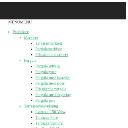
MENU
MENU
Produkter
Markiser
Terrassemarkiser
Pergolamarkiser
Fritstående markiser
Pergola
Pergola udvalg
Pergolatyper
Pergola med lameller
Pergola med sider
Fritstående pergola
Pergola med skydetag
Pergola pris
Terrasseoverdækning
Lamaxa L50 View
Terrazza Pure
Terrazza Sempra