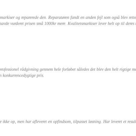
arkiser og reparerede den. Reparatøren fandt en anden fejl som også blev rette
 havde vurderet prisen små 1000kr mere. Kvalitetsmarkiser lever helt op til deres
professionel rådgivning gennem hele forløbet således det blev den helt rigtige m
en konkurrencedygtige pris.
de ikke op, men har afleveret en opfindsom, tilpasset løsning. Har leveret et res