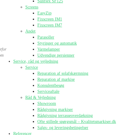
Sunflex SF125
Screens
EasyZip
Fixscreen IM1
Fixscreen IM7
Andet
Parasoller
Styringer og automatik
rfor
Varmelamper
som
Udvendige persienner
Service, råd og vejledning
Service
Reparation af solafskærmning
Reparation af markise
Konsulentbesøg
Serviceaftale
Råd & Vejledning
Showroom
Rådgivning markiser
Rådgivning terrasseoverdækning
Ofte stillede spørgsmål – Kvalitetsmarkiser.dk
Salgs- og leveringsbetingelser
Referencer