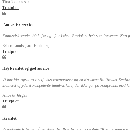
Tina Johannesen
Trustpilot
Fantastisk service
Fantastisk service både før og efter købet. Produktet helt som forventet. Kan 
Esben Lundsgaard Haubjerg
Trustpilot
Høj kvalitet og god service
Vi har fået opsat to Recife kassettemarkiser og en zipscreen fra firmaet Kvalit
monteret af yderst kompetente håndværkere, der ikke går på kompromis med kval
Alice & Jørgen
Trustpilot
Kvalitet
Vi indhentede tilbud på markiser fra flere firmaer og valgte "Kvalitetsmarkiser"