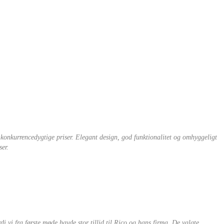
il konkurrencedygtige priser. Elegant design, god funktionalitet og omhyggeligt
ser.
di vi fra første møde havde stor tillid til Rico og hans firma. De valgte