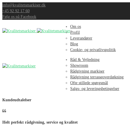
info@kvalitetsmarkiser.dk
+45 92 92 17 60
Følg os på Facebook
Om os
Profil
Leverandører
Blog
Cookie- og privatlivspolitik
Råd & Vejledning
Showroom
Rådgivning markiser
Rådgivning terrasseoverdækning
Ofte stillede spørgsmål
Salgs- og leveringsbetingelser
Kundeudtalelser
Helt perfekt rådgivning, service og kvalitet