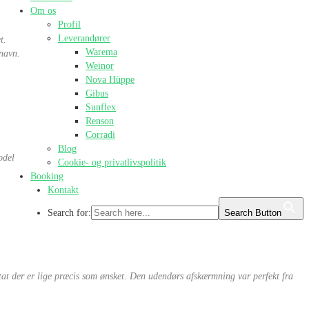
Om os
Profil
Leverandører
t.
Warema
 navn.
Weinor
Nova Hüppe
Gibus
Sunflex
Renson
Corradi
Blog
odel
Cookie- og privatlivspolitik
Booking
Kontakt
Search for:
Search Button
ultat der er lige præcis som ønsket. Den udendørs afskærmning var perfekt fra