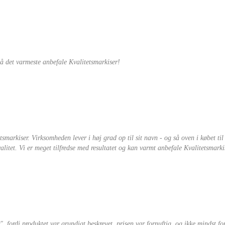
på det varmeste anbefale Kvalitetsmarkiser!
etsmarkiser. Virksomheden lever i høj grad op til sit navn - og så oven i købet t
itet. Vi er meget tilfredse med resultatet og kan varmt anbefale Kvalitetsmarki
, fordi produktet var grundigt beskrevet, prisen var fornuftig, og ikke mindst for