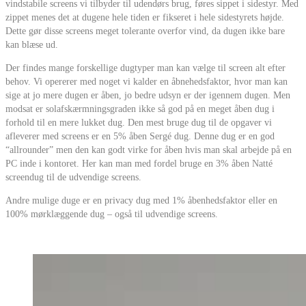
vindstabile screens vi tilbyder til udendørs brug, føres sippet i sidestyr. Med
zippet menes det at dugene hele tiden er fikseret i hele sidestyrets højde.
Dette gør disse screens meget tolerante overfor vind, da dugen ikke bare
kan blæse ud.
Der findes mange forskellige dugtyper man kan vælge til screen alt efter
behov. Vi opererer med noget vi kalder en åbnehedsfaktor, hvor man kan
sige at jo mere dugen er åben, jo bedre udsyn er der igennem dugen. Men
modsat er solafskærmningsgraden ikke så god på en meget åben dug i
forhold til en mere lukket dug. Den mest bruge dug til de opgaver vi
afleverer med screens er en 5% åben Sergé dug. Denne dug er en god
“allrounder” men den kan godt virke for åben hvis man skal arbejde på en
PC inde i kontoret. Her kan man med fordel bruge en 3% åben Natté
screendug til de udvendige screens.
Andre mulige duge er en privacy dug med 1% åbenhedsfaktor eller en
100% mørklæggende dug – også til udvendige screens.