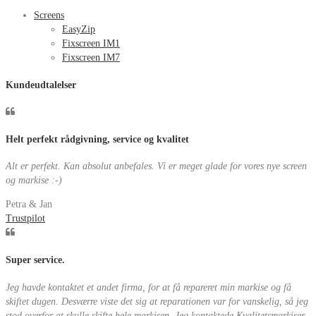
Screens
EasyZip
Fixscreen IM1
Fixscreen IM7
Kundeudtalelser
Helt perfekt rådgivning, service og kvalitet
Alt er perfekt. Kan absolut anbefales. Vi er meget glade for vores nye screen
og markise :-)
Petra & Jan
Trustpilot
Super service.
Jeg havde kontaktet et andet firma, for at få repareret min markise og få
skiftet dugen. Desværre viste det sig at reparationen var for vanskelig, så jeg
stod overfor at skulle skifte hele markisen. Jeg kontaktede Kvalitetsmarkiser,