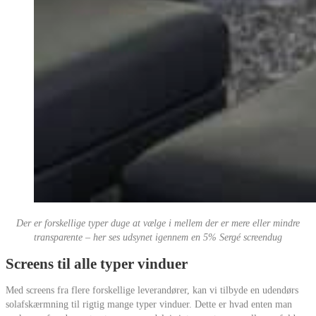
Der er forskellige typer duge at vælge i mellem der er mere eller mindre
transparente – her ses udsynet igennem en 5% Sergé screendug
Screens til alle typer vinduer
Med screens fra flere forskellige leverandører, kan vi tilbyde en udendørs
solafskærmning til rigtig mange typer vinduer. Dette er hvad enten man