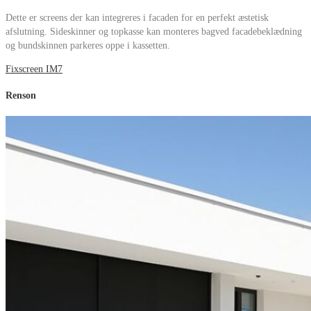
Dette er screens der kan integreres i facaden for en perfekt æstetisk
afslutning. Sideskinner og topkasse kan monteres bagved facadebeklædning
og bundskinnen parkeres oppe i kassetten.
Fixscreen IM7
Renson