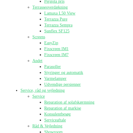
Pergola pris
Terrasseoverdækning
Lamaxa L50 View
Terrazza Pure
Terrazza Sempra
Sunflex SF125
Screens
EasyZip
Fixscreen IM1
Fixscreen IM7
Andet
Parasoller
Styringer og automatik
Varmelamper
Udvendige persienner
Service, råd og vejledning
Service
Reparation af solafskærmning
Reparation af markise
Konsulentbesøg
Serviceaftale
Råd & Vejledning
Showroom