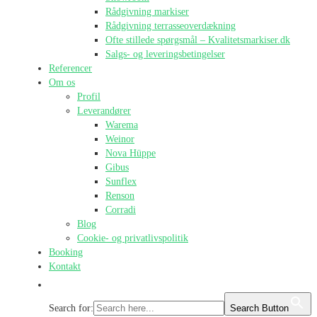
Rådgivning markiser
Rådgivning terrasseoverdækning
Ofte stillede spørgsmål – Kvalitetsmarkiser.dk
Salgs- og leveringsbetingelser
Referencer
Om os
Profil
Leverandører
Warema
Weinor
Nova Hüppe
Gibus
Sunflex
Renson
Corradi
Blog
Cookie- og privatlivspolitik
Booking
Kontakt
Search for:
Search Button