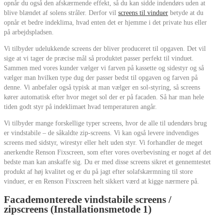
opnår du også den afskærmende effekt, så du kan sidde indendørs uden at
blive blændet af solens stråler. Derfor vil
screens til vinduer
betyde at du
opnår et bedre indeklima, hvad enten det er hjemme i det private hus eller
på arbejdspladsen.
Vi tilbyder udelukkende screens der bliver produceret til opgaven. Det vil
sige at vi tager de præcise mål så produktet passer perfekt til vinduet.
Sammen med vores kunder vælger vi farven på kassette og sidestyr og så
vælger man hvilken type dug der passer bedst til opgaven og farven på
denne. Vi anbefaler også typisk at man vælger en sol-styring, så screens
kører automatisk efter hvor meget sol der er på facaden. Så har man hele
tiden godt styr på indeklimaet hvad temperaturen angår.
Vi tilbyder mange forskellige typer screens, hvor de alle til udendørs brug
er vindstabile – de såkaldte zip-screens. Vi kan også levere indvendiges
screens med sidstyr, wirestyr eller helt uden styr. Vi forhandler de meget
anerkendte Renson Fixscreen, som efter vores overbevisning er noget af det
bedste man kan anskaffe sig. Du er med disse screens sikret et gennemtestet
produkt af høj kvalitet og er du på jagt efter solafskærmning til store
vinduer, er en Renson Fixscreen helt sikkert værd at kigge nærmere på.
Facademonterede vindstabile screens /
zipscreens (Installationsmetode 1)