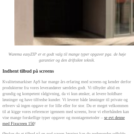
Warema easyZIP er et godt valg til mange typer opgaver pga. de høje
garantier og den driftsikre teknik.
Indhent tilbud på screens
Kvalitetsmarkiser ApS har mange års erfaring med screens og kender derfor
produkterne fra vores leverandører særdeles godt. Vi tilbyder altid en
grundig og kompetent rådgivning, da vi kun ønsker, at levere holdbare
løsninger og have tilfredse kunder. Vi leverer både løsninger til private og
erhverv så ingen opgave er for lille eller for stor. Du er meget velkommen
til at kigge vores referencer igennem med screens, hvor vi efterhånden kan
vise mange forskellige typer opgaver og montagemetoder –
se evt denne
med Fixscreen 150
!
Ønsker du et tilbud på en god screen-løsning kan du nedenunder udfylde