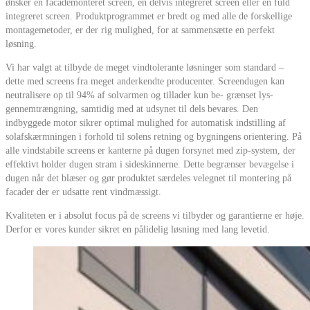
ønsker en facademonteret screen, en delvis integreret screen eller en fuld
integreret screen. Produktprogrammet er bredt og med alle de forskellige
montagemetoder, er der rig mulighed, for at sammensætte en perfekt
løsning.
Vi har valgt at tilbyde de meget vindtolerante løsninger som standard –
dette med screens fra meget anderkendte producenter. Screendugen kan
neutralisere op til 94% af solvarmen og tillader kun be- grænset lys-
gennemtrængning, samtidig med at udsynet til dels bevares. Den
indbyggede motor sikrer optimal mulighed for automatisk indstilling af
solafskærmningen i forhold til solens retning og bygningens orientering. På
alle vindstabile screens er kanterne på dugen forsynet med zip-system, der
effektivt holder dugen stram i sideskinnerne. Dette begrænser bevægelse i
dugen når det blæser og gør produktet særdeles velegnet til montering på
facader der er udsatte rent vindmæssigt.
Kvaliteten er i absolut focus på de screens vi tilbyder og garantierne er høje.
Derfor er vores kunder sikret en pålidelig løsning med lang levetid.