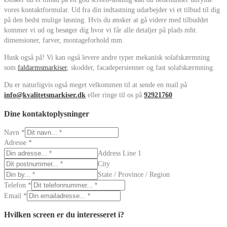
vores kontaktformular. Ud fra din indtastning udarbejder vi et tilbud til dig
på den bedst mulige løsning. Hvis du ønsker at gå videre med tilbuddet
kommer vi ud og besøger dig hvor vi får alle detaljer på plads mht.
dimensioner, farver, montageforhold mm.
Husk også på! Vi kan også levere andre typer mekanisk solafskærmning
som
faldarmsmarkiser
, skodder, facadepersienner og fast solafskærmning.
Du er naturligvis også meget velkommen til at sende en mail på
info@kvalitetsmarkiser.dk
eller ringe til os på
92921760
Dine kontaktoplysninger
Navn
*
Adresse
*
Address Line 1
City
State / Province / Region
Telefon
*
Email
*
Hvilken screen er du interesseret i?