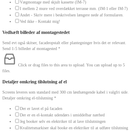
Vægmontage med skjult kassette (IM-7)
I mellem 2 mure ved overdækket terrasse mm. (IM-1 eller IM-7)
Andet - Skriv mere i beskrivelsen længere nede af formularen.
Ved ikke - Kontakt mig!
Vedhæft billeder af montagestedet
Send evt også skitser, facadeopstalt eller plantegninger hvis det er relevant.
Send 1-5 billeder af montagested
*
Click or drag files to this area to upload.
You can upload up to 5
files.
Detaljer omkring tilslutning af el
Screens leveres som standard med 300 cm løsthængende kabel i valgfri side.
Detaljer omkring el-tilslutning
*
Der er lavet el på facaden
Der er en el-kontakt udendørs i umiddelbar nærhed
Jeg booker selv en elektriker til at lave tilslutningen
Kvalitetsmarkiser skal booke en elektriker til at udføre tilslutning