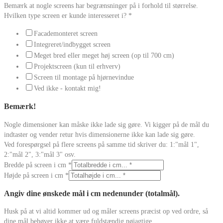
Bemærk at nogle screens har begrænsninger på i forhold til størrelse.
Hvilken type screen er kunde interesseret i?
*
Facademonteret screen
Integreret/indbygget screen
Meget bred eller meget høj screen (op til 700 cm)
Projektscreen (kun til erhverv)
Screen til montage på hjørnevindue
Ved ikke - kontakt mig!
Bemærk!
Nogle dimensioner kan måske ikke lade sig gøre. Vi kigger på de mål du
indtaster og vender retur hvis dimensionerne ikke kan lade sig gøre.
Ved forespørgsel på flere screens på samme tid skriver du: 1:"mål 1",
2:"mål 2", 3:"mål 3" osv.
Bredde på screen i cm
*
Højde på screen i cm
*
Angiv dine ønskede mål i cm nedenunder (totalmål).
Husk på at vi altid kommer ud og måler screens præcist op ved ordre, så
dine mål behøver ikke at være fuldstændig nøjagtige.