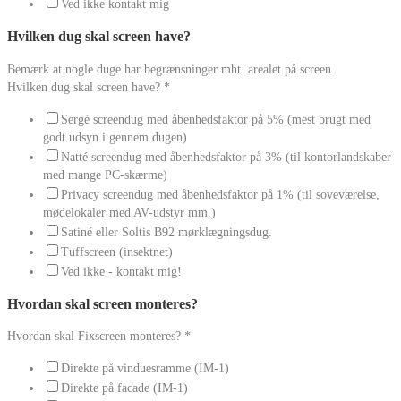
Ved ikke kontakt mig
Hvilken dug skal screen have?
Bemærk at nogle duge har begrænsninger mht. arealet på screen.
Hvilken dug skal screen have?
*
Sergé screendug med åbenhedsfaktor på 5% (mest brugt med
godt udsyn i gennem dugen)
Natté screendug med åbenhedsfaktor på 3% (til kontorlandskaber
med mange PC-skærme)
Privacy screendug med åbenhedsfaktor på 1% (til soveværelse,
mødelokaler med AV-udstyr mm.)
Satiné eller Soltis B92 mørklægningsdug.
Tuffscreen (insektnet)
Ved ikke - kontakt mig!
Hvordan skal screen monteres?
Hvordan skal Fixscreen monteres?
*
Direkte på vinduesramme (IM-1)
Direkte på facade (IM-1)