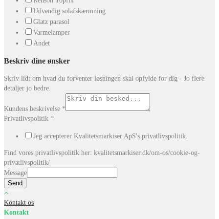
Renson Topfix
Udvendig solafskærmning
Glatz parasol
Varmelamper
Andet
Beskriv dine ønsker
Skriv lidt om hvad du forventer løsningen skal opfylde for dig - Jo flere
detaljer jo bedre.
Kundens beskrivelse
*
Privatlivspolitik
*
Jeg accepterer Kvalitetsmarkiser ApS's privatlivspolitik.
Find vores privatlivspolitik her: kvalitetsmarkiser.dk/om-os/cookie-og-
privatlivspolitik/
Message
Send
Kontakt os
Kontakt