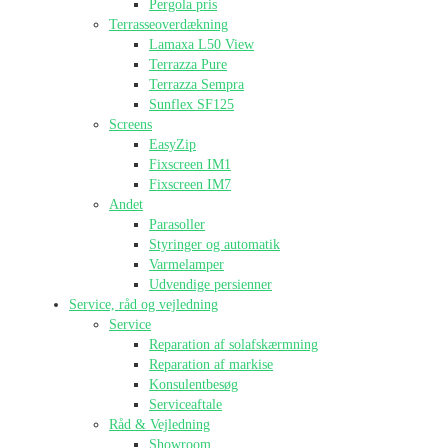
Pergola pris
Terrasseoverdækning
Lamaxa L50 View
Terrazza Pure
Terrazza Sempra
Sunflex SF125
Screens
EasyZip
Fixscreen IM1
Fixscreen IM7
Andet
Parasoller
Styringer og automatik
Varmelamper
Udvendige persienner
Service, råd og vejledning
Service
Reparation af solafskærmning
Reparation af markise
Konsulentbesøg
Serviceaftale
Råd & Vejledning
Showroom