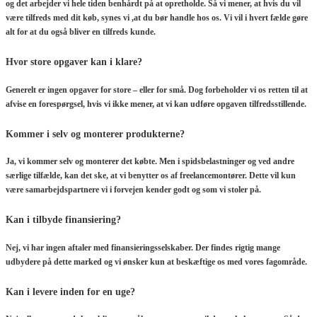
og det arbejder vi hele tiden benhårdt på at opretholde. Så vi mener, at hvis du vil
være tilfreds med dit køb, synes vi ,at du bør handle hos os. Vi vil i hvert fælde gøre
alt for at du også bliver en tilfreds kunde.
Hvor store opgaver kan i klare?
Generelt er ingen opgaver for store – eller for små. Dog forbeholder vi os retten til at
afvise en forespørgsel, hvis vi ikke mener, at vi kan udføre opgaven tilfredsstillende.
Kommer i selv og monterer produkterne?
Ja, vi kommer selv og monterer det købte. Men i spidsbelastninger og ved andre
særlige tilfælde, kan det ske, at vi benytter os af freelancemontører. Dette vil kun
være samarbejdspartnere vi i forvejen kender godt og som vi stoler på.
Kan i tilbyde finansiering?
Nej, vi har ingen aftaler med finansieringsselskaber. Der findes rigtig mange
udbydere på dette marked og vi ønsker kun at beskæftige os med vores fagområde.
Kan i levere inden for en uge?