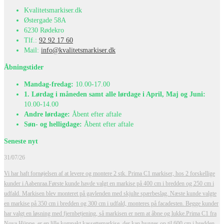
Kvalitetsmarkiser.dk
Østergade 58A
6230 Rødekro
Tlf.:
92 92 17 60
Mail:
info@kvalitetsmarkiser.dk
Åbningstider
Mandag-fredag:
10.00-17.00
1. Lørdag i måneden samt alle lørdage i April, Maj og Juni:
10.00-14.00
Andre lørdage:
Åbent efter aftale
Søn- og helligdage:
Åbent efter aftale
Seneste nyt
31/07/26
Vi har haft fornøjelsen af at levere og montere 2 stk. Prima C1 markiser, hos 2 forskellige
kunder i Aabenraa.
Første kunde havde valgt en markise på 400 cm i bredden og 250 cm i
udfald. Markisen blev monteret på gavlenden med skjulte spærbeslag. Næste kunde valgte
en markise på 350 cm i bredden og 300 cm i udfald, monteres på facadesten.
Begge kunder
har valgt en løsning med fjernbetjening, så markisen er nem at åbne og lukke.
Prima C1 fra
Nova Hüppe, er en lille kompakt kassettemarkise, der kan bygges op til 600 cm i bredden