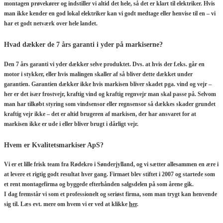
montagen prøvekører og indstiller vi altid det hele, så det er klart til elektriker. Hvis
man ikke kender en god lokal elektriker kan vi godt medtage eller henvise til en – vi
har et godt netværk over hele landet.
Hvad dækker de 7 års garanti i yder på markiserne?
Den 7 års garanti vi yder dækker selve produktet. Dvs. at hvis der f.eks. går en
motor i stykker, eller hvis malingen skaller af så bliver dette dækket under
garantien. Garantien dækker ikke hvis markisen bliver skadet pga. vind og vejr –
her er det især frostvejr, kraftig vind og kraftig regnvejr man skal passe på. Selvom
man har tilkøbt styring som vindsensor eller regnsensor så dækkes skader grundet
kraftig vejr ikke – det er altid brugeren af markisen, der har ansvaret for at
markisen ikke er ude i eller bliver brugt i dårligt vejr.
Hvem er Kvalitetsmarkiser ApS?
Vi er et lille frisk team fra Rødekro i Sønderjylland, og vi sætter allesammen en ære i
at levere et rigtig godt resultat hver gang. Firmaet blev stiftet i 2007 og startede som
et rent montagefirma og byggede efterhånden salgsdelen på som årene gik.
I dag fremstår vi som et professionelt og seriøst firma, som man trygt kan henvende
sig til. Læs evt. mere om hvem vi er ved at klikke
her
.