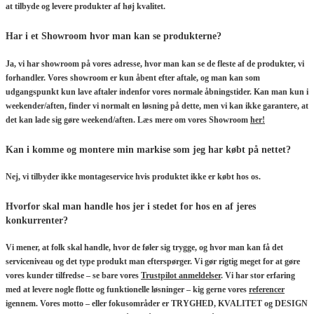
at tilbyde og levere produkter af høj kvalitet.
Har i et Showroom hvor man kan se produkterne?
Ja, vi har showroom på vores adresse, hvor man kan se de fleste af de produkter, vi
forhandler. Vores showroom er kun åbent efter aftale, og man kan som
udgangspunkt kun lave aftaler indenfor vores normale åbningstider. Kan man kun i
weekender/aften, finder vi normalt en løsning på dette, men vi kan ikke garantere, at
det kan lade sig gøre weekend/aften. Læs mere om vores Showroom
her!
Kan i komme og montere min markise som jeg har købt på nettet?
Nej, vi tilbyder ikke montageservice hvis produktet ikke er købt hos os.
Hvorfor skal man handle hos jer i stedet for hos en af jeres
konkurrenter?
Vi mener, at folk skal handle, hvor de føler sig trygge, og hvor man kan få det
serviceniveau og det type produkt man efterspørger. Vi gør rigtig meget for at gøre
vores kunder tilfredse – se bare vores
Trustpilot anmeldelser
. Vi har stor erfaring
med at levere nogle flotte og funktionelle løsninger – kig gerne vores
referencer
igennem. Vores motto – eller fokusområder er TRYGHED, KVALITET og DESIGN