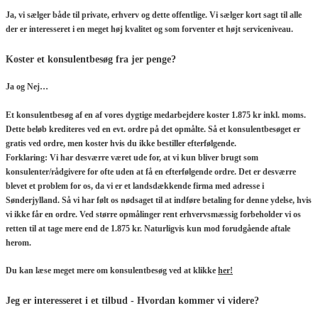
Ja, vi sælger både til private, erhverv og dette offentlige. Vi sælger kort sagt til alle
der er interesseret i en meget høj kvalitet og som forventer et højt serviceniveau.
Koster et konsulentbesøg fra jer penge?
Ja og Nej…
Et konsulentbesøg af en af vores dygtige medarbejdere koster 1.875 kr inkl. moms.
Dette beløb krediteres ved en evt. ordre på det opmålte. Så et konsulentbesøget er
gratis ved ordre, men koster hvis du ikke bestiller efterfølgende.
Forklaring: Vi har desværre været ude for, at vi kun bliver brugt som
konsulenter/rådgivere for ofte uden at få en efterfølgende ordre. Det er desværre
blevet et problem for os, da vi er et landsdækkende firma med adresse i
Sønderjylland. Så vi har følt os nødsaget til at indføre betaling for denne ydelse, hvis
vi ikke får en ordre. Ved større opmålinger rent erhvervsmæssig forbeholder vi os
retten til at tage mere end de 1.875 kr. Naturligvis kun mod forudgående aftale
herom.
Du kan læse meget mere om konsulentbesøg ved at klikke
her!
Jeg er interesseret i et tilbud - Hvordan kommer vi videre?