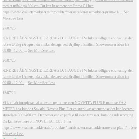
med et udfald på 300 cm.
Du kan læse mere om Prima C1 her:
https://www.kvalitetsmarkiser.dk/produkter/markiser/terrassemarkiser/prima-c1/
...
See
More
See Less
27/07/26
ÆNDRET ÅBNINGSTID LØRDAG D. 1. AUGUST
Vi lukker tidligere end vanligt den
første lørdag i August, da vi skal deltage ved Bryllup i familien. Showroom er åben fra
09.00 - 12.00.
...
See More
See Less
20/07/26
ÆNDRET ÅBNINGSTID LØRDAG D. 1. AUGUST
Vi lukker tidligere end vanligt den
første lørdag i August, da vi skal deltage ved Bryllup i familien. Showroom er åben fra
09.00 - 12.00.
...
See More
See Less
13/07/26
Vi har haft fornøjelsen af at levere og montere en NOVETTA PLUS F markise PÅ 8
METER hos kunde i Saksild.
Novetta Plus F er en stærk kassettemarkise der kan leveres i
størrelsen 800×400 cm. Dennemarkise er perfekt til store terrasser, butik og udeservering.
Du kan læse mere om NOVETTA PLUS F her:
https://www.kvalitetsmarkiser.dk/produkter/markiser/terrassemarkiser/novetta-plus-f/
...
See
More
See Less