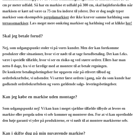
cm pr meter udfald. Så har en markise et udfald på 300 cm, skal højdeforskellen når
markisen er kørt ud være ca 75 cm fra inderst til yderst. Der er dog nogle typer
markiser som eksempelvis
pergolamarkiser
der ikke kræver samme hældning som
terrassemarkiser
. Læs meget mere omkring markiser og hældning ved at klikke
her!
Skal jeg betale forud?
Nej, som udgangspunkt stoler vi på vores kunder. Men der kan forekomme
produkter eller situationer, hvor vi er nødt til at tage forudbetaling. Det kan f.eks.
være i specielle tilfælde, hvor vi ser en risiko og ved større ordrer. Ellers har man
netto 8 dage, fra vi er færdige med at montere til at betale regningen.
De konkrete betalingsbetingelser for opgaven står på ethvert tilbud og
ordrebekræftelse, vi udsender. Vi sætter først ordren i gang, når du som kunde har
godkendt ordrebekræftelsen og vores gældende salgs- leveringsbetingelser.
Kan jeg købe en markise uden montage?
Som udgangspunkt nej! Vi kan kun i meget sjældne tilfælde tilbyde at levere en
markise eller pergola uden vi selv kommer og monterer den. For at vi kan opretholde
den høje garanti vi yder på produkterne, er vi nødt til at montere markiserne selv.
Kan i skifte dug på min nuværende markise?