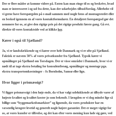
Der er flere måder at komme videre på. Enten kan man ringe til os og beskrive, hvad
man er interesseret i og ud fra dette, kan der udarbejdes tilbud/forslag. Allerhelst vil
vi gerne have forespørgslen på e-mail sammen med nogle fotos af montagestedet eller
en besked igennem en af vores kontaktformularer. En detaljeret forespørgsel gør det
nemmere for os, at give den rigtige pris på det rigtige produkt første gang. Gå evt.
direkte til vores kontaktside ved at klikke
her
.
Kører i også til Sjælland?
Ja, vi er landsdækkende og vi kører over hele Danmark og vi er ofte på Sjælland.
Faktisk er næsten 50% af vores privatkunder fra Sjælland. Typsik kører vi
opmålinger på Sjælland om Torsdagen. Der er visse områder i Danmark, hvor vi er
nødt til at tage ekstra betaling for konsulentbesøg, opmålinger og montage pga.
ekstra transportomkostninger – fx Bornholm, Samsø eller lign.
Hvor ligger i prismæssigt?
Vi ligger prismæssigt i den høje ende, da vi har valgt udelukkende at tilbyde varer af
højeste kvalitet og kvalitet koster jo som bekendt. I længden er vi dog mindst lige så
billige som “byggemarkedsmarkiser” og lignende, da vores produkter har en
væsentlig længere levetid og generelt nogle højere garantier. Det er meget vigtigt for
os, at vores kunder er tilfredse, og det kan efter vores mening kun lade sig gøre, ved