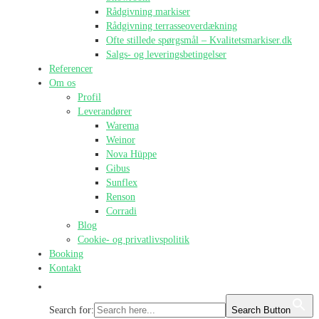
Rådgivning markiser
Rådgivning terrasseoverdækning
Ofte stillede spørgsmål – Kvalitetsmarkiser.dk
Salgs- og leveringsbetingelser
Referencer
Om os
Profil
Leverandører
Warema
Weinor
Nova Hüppe
Gibus
Sunflex
Renson
Corradi
Blog
Cookie- og privatlivspolitik
Booking
Kontakt
Search for:
Search Button