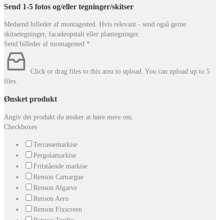
Send 1-5 fotos og/eller tegninger/skitser
Medsend billeder af montagested. Hvis relevant - send også gerne
skitsetegninger, facadeopstalt eller plantegninger.
Send billeder af montagested
*
Click or drag files to this area to upload.
You can upload up to 5
files.
Ønsket produkt
Angiv det produkt du ønsker at høre mere om.
Checkboxes
Terrassemarkise
Pergolamarkise
Fritstående markise
Renson Camargue
Renson Algarve
Renson Aero
Renson Fixscreen