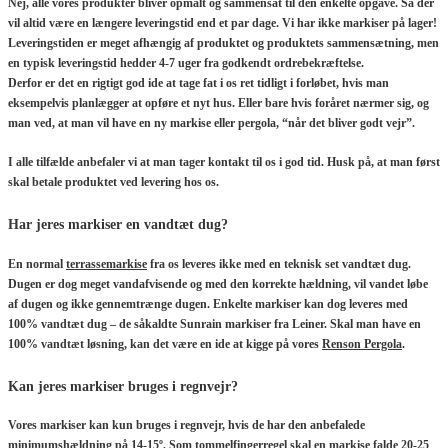
Nej, alle vores produkter bliver opmålt og sammensat til den enkelte opgave. Så der
vil altid være en længere leveringstid end et par dage. Vi har ikke markiser på lager!
Leveringstiden er meget afhængig af produktet og produktets sammensætning, men
en typisk leveringstid hedder 4-7 uger fra godkendt ordrebekræftelse.
Derfor er det en rigtigt god ide at tage fat i os ret tidligt i forløbet, hvis man
eksempelvis planlægger at opføre et nyt hus. Eller bare hvis foråret nærmer sig, og
man ved, at man vil have en ny markise eller pergola, “når det bliver godt vejr”.
I alle tilfælde anbefaler vi at man tager kontakt til os i god tid. Husk på, at man først
skal betale produktet ved levering hos os.
Har jeres markiser en vandtæt dug?
En normal
terrassemarkise
fra os leveres ikke med en teknisk set vandtæt dug.
Dugen er dog meget vandafvisende og med den korrekte hældning, vil vandet løbe
af dugen og ikke gennemtrænge dugen. Enkelte markiser kan dog leveres med
100% vandtæt dug – de såkaldte Sunrain markiser fra Leiner. Skal man have en
100% vandtæt løsning, kan det være en ide at kigge på vores
Renson Pergola
.
Kan jeres markiser bruges i regnvejr?
Vores markiser kan kun bruges i regnvejr, hvis de har den anbefalede
minimumshældning på 14-15º. Som tommelfingerregel skal en markise falde 20-25