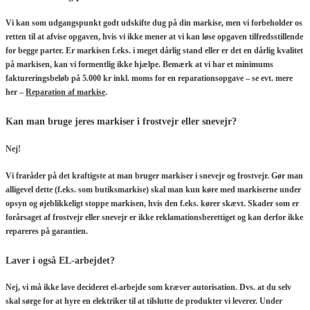
Vi kan som udgangspunkt godt udskifte dug på din markise, men vi forbeholder os
retten til at afvise opgaven, hvis vi ikke mener at vi kan løse opgaven tilfredsstillende
for begge parter. Er markisen f.eks. i meget dårlig stand eller er det en dårlig kvalitet
på markisen, kan vi formentlig ikke hjælpe. Bemærk at vi har et minimums
faktureringsbeløb på 5.000 kr inkl. moms for en reparationsopgave – se evt. mere
her –
Reparation af markise
.
Kan man bruge jeres markiser i frostvejr eller snevejr?
Nej!
Vi fraråder på det kraftigste at man bruger markiser i snevejr og frostvejr. Gør man
alligevel dette (f.eks. som butiksmarkise) skal man kun køre med markiserne under
opsyn og øjeblikkeligt stoppe markisen, hvis den f.eks. kører skævt. Skader som er
forårsaget af frostvejr eller snevejr er ikke reklamationsberettiget og kan derfor ikke
repareres på garantien.
Laver i også EL-arbejdet?
Nej, vi må ikke lave decideret el-arbejde som kræver autorisation. Dvs. at du selv
skal sørge for at hyre en elektriker til at tilslutte de produkter vi leverer. Under