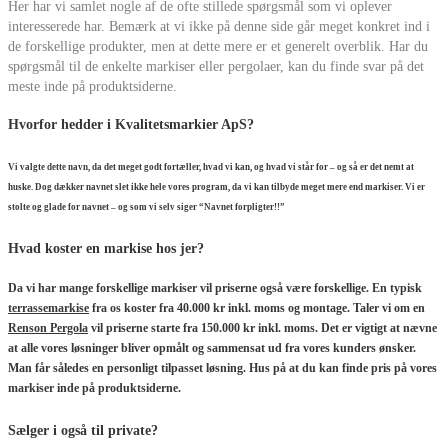
Her har vi samlet nogle af de ofte stillede spørgsmål som vi oplever
interesserede har. Bemærk at vi ikke på denne side går meget konkret ind i
de forskellige produkter, men at dette mere er et generelt overblik. Har du
spørgsmål til de enkelte markiser eller pergolaer, kan du finde svar på det
meste inde på produktsiderne.
Hvorfor hedder i Kvalitetsmarkier ApS?
Vi valgte dette navn, da det meget godt fortæller, hvad vi kan, og hvad vi står for – og så er det nemt at
huske. Dog dækker navnet slet ikke hele vores program, da vi kan tilbyde meget mere end markiser. Vi er
stolte og glade for navnet – og som vi selv siger “Navnet forpligter!!”
Hvad koster en markise hos jer?
Da vi har mange forskellige markiser vil priserne også være forskellige. En typisk
terrassemarkise
fra os koster fra 40.000 kr inkl. moms og montage. Taler vi om en
Renson Pergola
vil priserne starte fra 150.000 kr inkl. moms. Det er vigtigt at nævne
at alle vores løsninger bliver opmålt og sammensat ud fra vores kunders ønsker.
Man får således en personligt tilpasset løsning. Hus på at du kan finde pris på vores
markiser inde på produktsiderne.
Sælger i også til private?