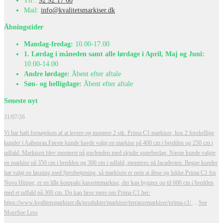
Tlf.:
92 92 17 60
Mail:
info@kvalitetsmarkiser.dk
Åbningstider
Mandag-fredag:
10.00-17.00
1. Lørdag i måneden samt alle lørdage i April, Maj og Juni:
10.00-14.00
Andre lørdage:
Åbent efter aftale
Søn- og helligdage:
Åbent efter aftale
Seneste nyt
31/07/26
Vi har haft fornøjelsen af at levere og montere 2 stk. Prima C1 markiser, hos 2 forskellige
kunder i Aabenraa.
Første kunde havde valgt en markise på 400 cm i bredden og 250 cm i
udfald. Markisen blev monteret på gavlenden med skjulte spærbeslag. Næste kunde valgte
en markise på 350 cm i bredden og 300 cm i udfald, monteres på facadesten.
Begge kunder
har valgt en løsning med fjernbetjening, så markisen er nem at åbne og lukke.
Prima C1 fra
Nova Hüppe, er en lille kompakt kassettemarkise, der kan bygges op til 600 cm i bredden
med et udfald på 300 cm.
Du kan læse mere om Prima C1 her:
https://www.kvalitetsmarkiser.dk/produkter/markiser/terrassemarkiser/prima-c1/
...
See
More
See Less