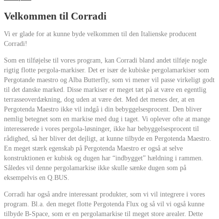
Velkommen til Corradi
Vi er glade for at kunne byde velkommen til den Italienske producent
Corradi!
Som en tilføjelse til vores program, kan Corradi bland andet tilføje nogle
rigtig flotte pergola-markiser. Det er især de kubiske pergolamarkiser som
Pergotande maestro og Alba Butterfly, som vi mener vil passe virkeligt godt
til det danske marked. Disse markiser er meget tæt på at være en egentlig
terrasseoverdækning, dog uden at være det. Med det menes der, at en
Pergotenda Maestro ikke vil indgå i din bebyggelsesprocent. Den bliver
nemlig betegnet som en markise med dug i taget. Vi oplever ofte at mange
interesserede i vores pergola-løsninger, ikke har bebyggelsesprocent til
rådighed, så her bliver det dejligt, at kunne tilbyde en Pergotenda Maestro.
En meget stærk egenskab på Pergotenda Maestro er også at selve
konstruktionen er kubisk og dugen har “indbygget” hældning i rammen.
Således vil denne pergolamarkise ikke skulle sænke dugen som på
eksempelvis en Q.BUS.
Corradi har også andre interessant produkter, som vi vil integrere i vores
program. Bl.a. den meget flotte Pergotenda Flux og så vil vi også kunne
tilbyde B-Space, som er en pergolamarkise til meget store arealer. Dette