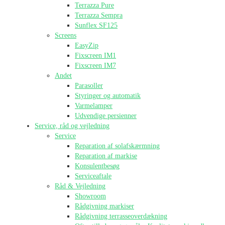
Terrazza Pure
Terrazza Sempra
Sunflex SF125
Screens
EasyZip
Fixscreen IM1
Fixscreen IM7
Andet
Parasoller
Styringer og automatik
Varmelamper
Udvendige persienner
Service, råd og vejledning
Service
Reparation af solafskærmning
Reparation af markise
Konsulentbesøg
Serviceaftale
Råd & Vejledning
Showroom
Rådgivning markiser
Rådgivning terrasseoverdækning