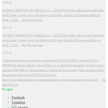
27/07/26
ÆNDRET ÅBNINGSTID LØRDAG D. 1. AUGUST
Vi lukker tidligere end vanligt den
første lørdag i August, da vi skal deltage ved Bryllup i familien. Showroom er åben fra
09.00 - 12.00.
...
See More
See Less
20/07/26
ÆNDRET ÅBNINGSTID LØRDAG D. 1. AUGUST
Vi lukker tidligere end vanligt den
første lørdag i August, da vi skal deltage ved Bryllup i familien. Showroom er åben fra
09.00 - 12.00.
...
See More
See Less
13/07/26
Vi har haft fornøjelsen af at levere og montere en NOVETTA PLUS F markise PÅ 8
METER hos kunde i Saksild.
Novetta Plus F er en stærk kassettemarkise der kan leveres i
størrelsen 800×400 cm. Dennemarkise er perfekt til store terrasser, butik og udeservering.
Du kan læse mere om NOVETTA PLUS F her:
https://www.kvalitetsmarkiser.dk/produkter/markiser/terrassemarkiser/novetta-plus-f/
...
See
More
See Less
Se også
Facebook
Trustpilot
LinkedIn