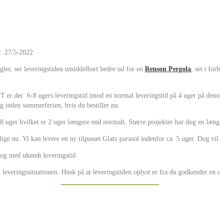
r. 27/5-2022.
ler, ser leveringstiden umiddelbart bedre ud for en
Renson Pergola
, set i for
er der 6-8 ugers leveringstid imod en normal leveringstid på 4 uger på denne 
ig inden sommerferien, hvis du bestiller nu.
8 uger hvilket er 2 uger længere end normalt. Større projekter har dog en længe
ge nu. Vi kan levere en ny tilpasset Glatz parasol indenfor ca. 5 uger. Dog vil
 og med ukendt leveringstid.
m leveringssituationen. Husk på at leveringstiden oplyst er fra du godkender en 