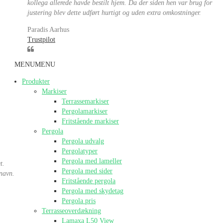
kollega allerede havde bestilt hjem. Da der siden hen var brug for
justering blev dette udført hurtigt og uden extra omkostninger.
Paradis Aarhus
Trustpilot
MENU
MENU
Produkter
Markiser
Terrassemarkiser
Pergolamarkiser
Fritstående markiser
Pergola
Pergola udvalg
Pergolatyper
Pergola med lameller
t.
Pergola med sider
 navn.
Fritstående pergola
Pergola med skydetag
Pergola pris
Terrasseoverdækning
Lamaxa L50 View