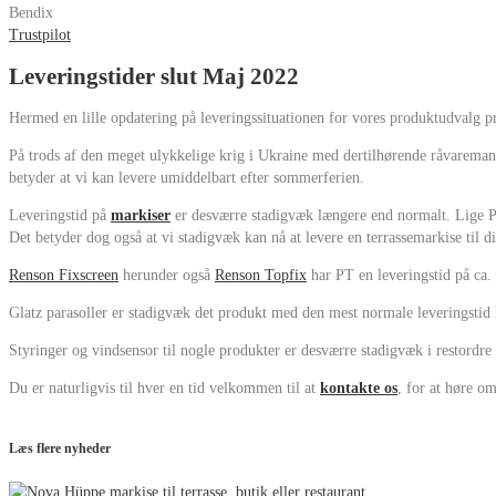
Bendix
Trustpilot
Leveringstider slut Maj 2022
Hermed en lille opdatering på leveringssituationen for vores produktudvalg p
På trods af den meget ulykkelige krig i Ukraine med dertilhørende råvaremang
betyder at vi kan levere umiddelbart efter sommerferien.
Leveringstid på
markiser
er desværre stadigvæk længere end normalt. Lige PT 
Det betyder dog også at vi stadigvæk kan nå at levere en terrassemarkise til d
Renson Fixscreen
herunder også
Renson Topfix
har PT en leveringstid på ca. 
Glatz parasoller er stadigvæk det produkt med den mest normale leveringstid li
Styringer og vindsensor til nogle produkter er desværre stadigvæk i restordre
Du er naturligvis til hver en tid velkommen til at
kontakte os
, for at høre o
Læs flere nyheder