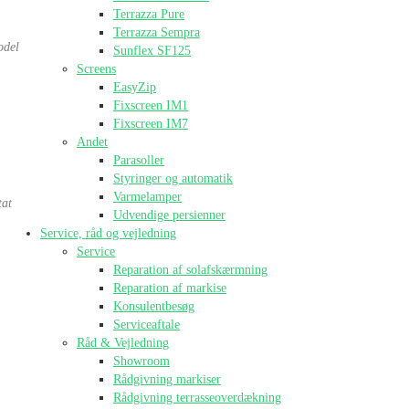
Terrazza Pure
Terrazza Sempra
odel
Sunflex SF125
Screens
EasyZip
Fixscreen IM1
Fixscreen IM7
Andet
Parasoller
Styringer og automatik
Varmelamper
tat
Udvendige persienner
Service, råd og vejledning
Service
Reparation af solafskærmning
Reparation af markise
Konsulentbesøg
Serviceaftale
Råd & Vejledning
Showroom
Rådgivning markiser
Rådgivning terrasseoverdækning