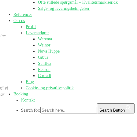
Ofte stillede spørgsmål – Kvalitetsmarkiser.dk
Salgs- og leveringsbetingelser
Referencer
Om os
Profil
Leverandører
itet.
Warema
Weinor
Nova Hüppe
Gibus
Sunflex
Renson
Corradi
Blog
Cookie- og privatlivspolitik
di vi
Booking
har
Kontakt
Search for:
Search Button