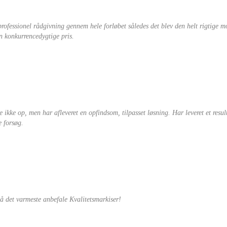
professionel rådgivning gennem hele forløbet således det blev den helt rigtige m
en konkurrencedygtige pris.
e ikke op, men har afleveret en opfindsom, tilpasset løsning. Har leveret et resul
e forsøg.
på det varmeste anbefale Kvalitetsmarkiser!