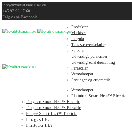
info@kvalitetsmarkiser.dk
+45 92 92 17 60
Følg os på Facebook
Produkter
Markiser
Pergola
Terrasseoverdækning
Screens
Udvendige persienner
Udvendig solafskærmning
Parasoller
Varmelamper
Styringer og automatik
Varmelamper
Platinium Smart-Heat™️ Electric
Tungsten Smart-Heat™️ Electric
Tungsten Smart-Heat™️ Portable
Eclipse Smart-Heat™ Electric
Infraglas IHG
Infratower IHA