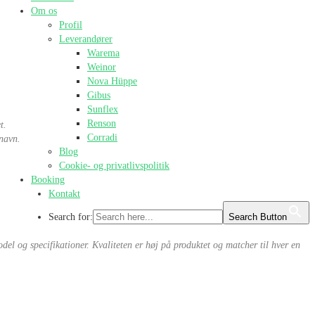
Om os
Profil
Leverandører
Warema
Weinor
Nova Hüppe
Gibus
Sunflex
Renson
t.
Corradi
 navn.
Blog
Cookie- og privatlivspolitik
Booking
Kontakt
Search for:
Search Button
del og specifikationer. Kvaliteten er høj på produktet og matcher til hver en