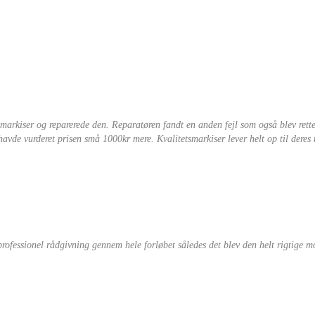
arkiser og reparerede den. Reparatøren fandt en anden fejl som også blev rette
 havde vurderet prisen små 1000kr mere. Kvalitetsmarkiser lever helt op til deres
rofessionel rådgivning gennem hele forløbet således det blev den helt rigtige mo