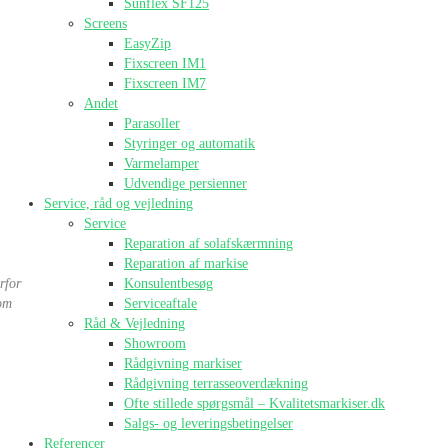
Sunflex SF125
Screens
EasyZip
Fixscreen IM1
Fixscreen IM7
Andet
Parasoller
Styringer og automatik
Varmelamper
Udvendige persienner
Service, råd og vejledning
Service
Reparation af solafskærmning
Reparation af markise
rfor
Konsulentbesøg
som
Serviceaftale
Råd & Vejledning
Showroom
Rådgivning markiser
Rådgivning terrasseoverdækning
Ofte stillede spørgsmål – Kvalitetsmarkiser.dk
Salgs- og leveringsbetingelser
Referencer