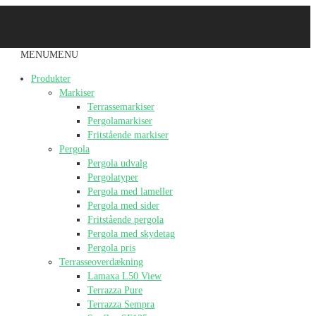
MENU
MENU
Produkter
Markiser
Terrassemarkiser
Pergolamarkiser
Fritstående markiser
Pergola
Pergola udvalg
Pergolatyper
Pergola med lameller
Pergola med sider
Fritstående pergola
Pergola med skydetag
Pergola pris
Terrasseoverdækning
Lamaxa L50 View
Terrazza Pure
Terrazza Sempra