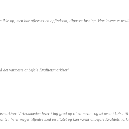
de ikke op, men har afleveret en opfindsom, tilpasset løsning. Har leveret et res
på det varmeste anbefale Kvalitetsmarkiser!
etsmarkiser. Virksomheden lever i høj grad op til sit navn - og så oven i købet t
itet. Vi er meget tilfredse med resultatet og kan varmt anbefale Kvalitetsmarki