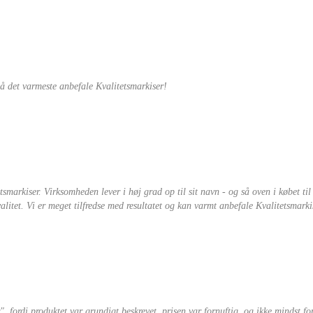
på det varmeste anbefale Kvalitetsmarkiser!
etsmarkiser. Virksomheden lever i høj grad op til sit navn - og så oven i købet t
itet. Vi er meget tilfredse med resultatet og kan varmt anbefale Kvalitetsmarki
, fordi produktet var grundigt beskrevet, prisen var fornuftig, og ikke mindst for