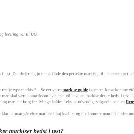
g levering var til UG.
t i test. Det drejer sig jo om at finde den perfekte markise, til netop ens eget
t tredje type markise? – Se evt vores
markise guide
igennem for at komme vid
t man skal være opmærksom hvis man vil have en markise der er bedst i test. 
mning man har brug for. Mange kalder f.eks. at udvendigt solgardin som en
Rens
 klart at man går efter markise i høj kvalitet og det kommer man ikke uden om
 markiser bedst i test?