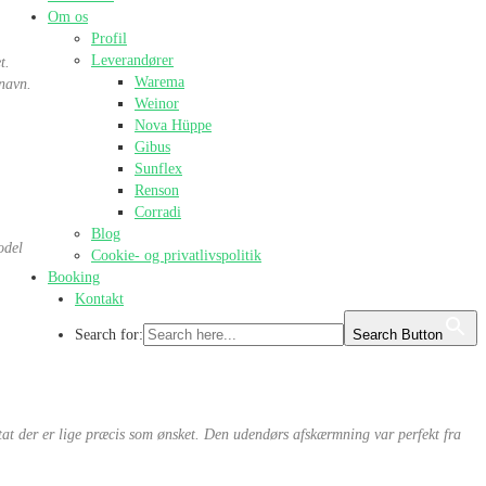
Om os
Profil
Leverandører
t.
Warema
 navn.
Weinor
Nova Hüppe
Gibus
Sunflex
Renson
Corradi
Blog
odel
Cookie- og privatlivspolitik
Booking
Kontakt
Search for:
Search Button
ultat der er lige præcis som ønsket. Den udendørs afskærmning var perfekt fra