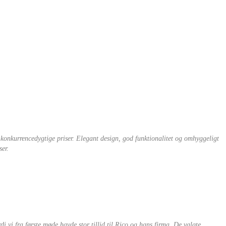
il konkurrencedygtige priser. Elegant design, god funktionalitet og omhyggeligt
ser.
di vi fra første møde havde stor tillid til Rico og hans firma. De valgte