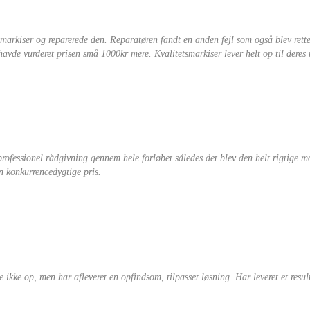
arkiser og reparerede den. Reparatøren fandt en anden fejl som også blev rette
 havde vurderet prisen små 1000kr mere. Kvalitetsmarkiser lever helt op til deres
professionel rådgivning gennem hele forløbet således det blev den helt rigtige m
en konkurrencedygtige pris.
de ikke op, men har afleveret en opfindsom, tilpasset løsning. Har leveret et res