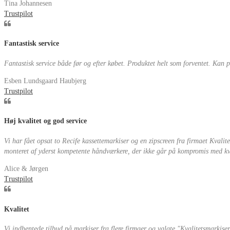
Tina Johannesen
Trustpilot
Fantastisk service
Fantastisk service både før og efter købet. Produktet helt som forventet. Kan 
Esben Lundsgaard Haubjerg
Trustpilot
Høj kvalitet og god service
Vi har fået opsat to Recife kassettemarkiser og en zipscreen fra firmaet Kvalit
monteret af yderst kompetente håndværkere, der ikke går på kompromis med kval
Alice & Jørgen
Trustpilot
Kvalitet
Vi indhentede tilbud på markiser fra flere firmaer og valgte "Kvalitetsmarkiser"