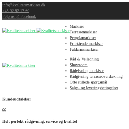
info@kvalitetsmarkiser.dk
+45 92 92 17 60
Følg os på Facebook
Markiser
Terrassemarkiser
Pergolamarkiser
Fritstående markiser
Faldarmsmarkiser
Råd & Vejledning
Showroom
Rådgivning markiser
Rådgivning terrasseoverdækning
Ofte stillede spørgsmål
Salgs- og leveringsbetingelser
Kundeudtalelser
Helt perfekt rådgivning, service og kvalitet