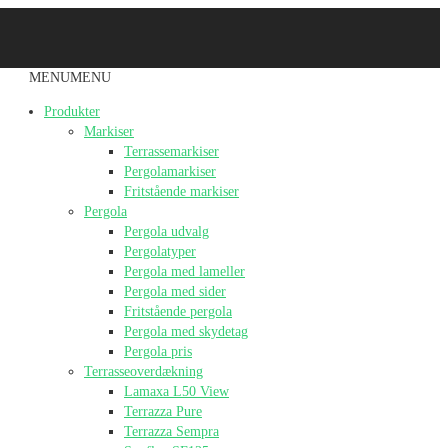
MENU
MENU
Produkter
Markiser
Terrassemarkiser
Pergolamarkiser
Fritstående markiser
Pergola
Pergola udvalg
Pergolatyper
Pergola med lameller
Pergola med sider
Fritstående pergola
Pergola med skydetag
Pergola pris
Terrasseoverdækning
Lamaxa L50 View
Terrazza Pure
Terrazza Sempra