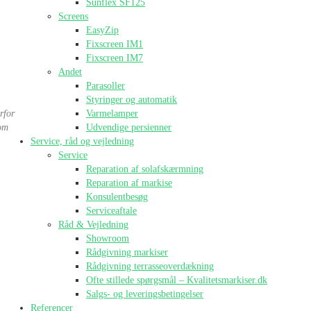
Sunflex SF125
Screens
EasyZip
Fixscreen IM1
Fixscreen IM7
Andet
Parasoller
Styringer og automatik
rfor
Varmelamper
som
Udvendige persienner
Service, råd og vejledning
Service
Reparation af solafskærmning
Reparation af markise
Konsulentbesøg
Serviceaftale
Råd & Vejledning
Showroom
Rådgivning markiser
Rådgivning terrasseoverdækning
Ofte stillede spørgsmål – Kvalitetsmarkiser.dk
Salgs- og leveringsbetingelser
Referencer